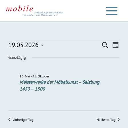
Zum
Inhalt
springen
Veranstaltungen
19.05.2026
Veranstaltu
Veran
Suche
Tag
für
Such-
Ansic
Datum
Ganztägig
19.
und
Navig
wählen.
Mai
Ansichtenna
2026
16. Mai
-
31. Oktober
Meisterwerke der Möbelkunst – Salzburg
1450 – 1500
Vorheriger Tag
Nächster Tag