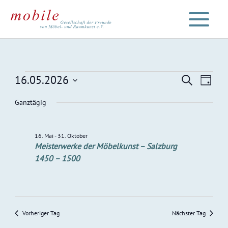
Zum
Inhalt
springen
Veranstaltungen
16.05.2026
Veranstaltu
Veran
Suche
Tag
für
Such-
Ansic
Datum
Ganztägig
16.
und
Navig
wählen.
Mai
Ansichtenna
2026
16. Mai
-
31. Oktober
Meisterwerke der Möbelkunst – Salzburg
1450 – 1500
Vorheriger Tag
Nächster Tag