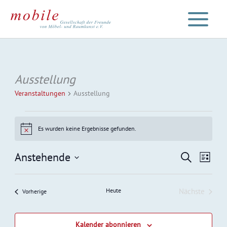
Zum
Inhalt
springen
Ausstellung
Veranstaltungen
Ausstellung
Veranstaltungen
Es wurden keine Ergebnisse gefunden.
Hinweis
Anstehende
Veranstaltu
Veran
Suche
Liste
Such-
Ansic
Datum
und
Navig
wählen.
Heute
Nächste
Veranstaltungen
Vorherige
Ansichtenna
Veranstalt
Kalender abonnieren